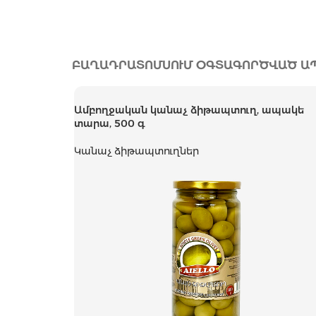
ԲԱՂԱԴՐԱՏՈՄՍՈՒՄ ՕԳՏԱԳՈՐԾՎԱԾ Ա
Ամբողջական կանաչ ձիթապտուղ, ապակե
տարա, 500 գ
Կանաչ ձիթապտուղներ