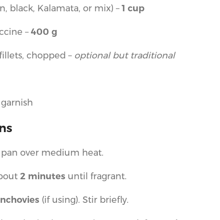
en, black, Kalamata, or mix) –
1 cup
uccine –
400 g
illets, chopped –
optional but traditional
r garnish
ons
 pan over medium heat.
about
2 minutes
until fragrant.
anchovies
(if using). Stir briefly.