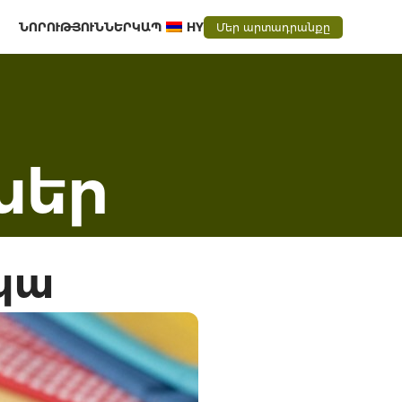
ՆՈՐՈՒԹՅՈՒՆՆԵՐ
ԿԱՊ
HY
Մեր արտադրանքը
սեր
կա