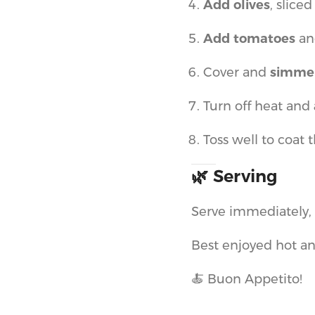
Add olives
, slice
Add tomatoes
and
Cover and
simmer
Turn off heat and
Toss well to coat 
🌿 Serving
Serve immediately,
Best enjoyed hot an
🍝 Buon Appetito!