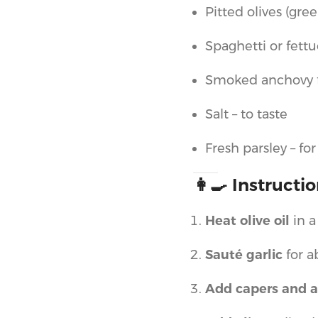
Pitted olives (gre
Spaghetti or fett
Smoked anchovy f
Salt – to taste
Fresh parsley – fo
👩‍🍳 Instructi
Heat olive oil
in a
Sauté garlic
for 
Add capers and 