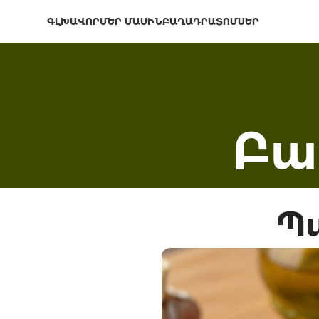
ԳԼԽԱՎՈՐ
ՄԵՐ ՄԱՍԻՆ
ԲԱՂԱԴՐԱՏՈՄՍԵՐ
Բա
Պ