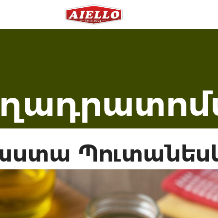
ղադրատոմ
աստա Պուտանես