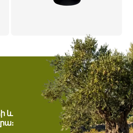
Բաժիններ
Գլխավոր
Մեր Մասին
ի և
Արտադրանքներ
րա։
Նորություններ