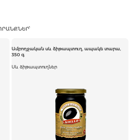
ՊՐԱՆՔՆԵՐ՝
Ամբողջական սև ձիթապտուղ, ապակե տարա,
350 գ
Սև ձիթապտուղներ